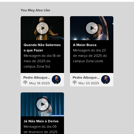
You May Also Like
Quando Não Sabemos
A Maior Busca
o que Fazer
Mensagem do dia 23
Mensagem do dia 18 de
de março de 2025 do
maio de 2025 do
campus Zona Leste.
campus Zona Sul.
Pedro Albuquerque
Pedro Albuquerque
May 18 2025
Mar 23 2025
Já Não Mais à Deriva
Mensagem do dia 09
de fevereiro de 2025