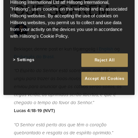
Hillsong International Ltd atf Hillsong International,
QUE SOFREM
"Hillsong", uses cookies on this website and its associated
Hillsong websites. By accepting the use of cookies on
Hillsong websites, you permit us to collect and use data
Pedro Albuquerque
from your activity on the devices you use in accordance
Nov 22 2022
with Hillsong's Cookie Policy.
Beklager, denne post er kun tilgængelig i
English
og
Português do Brasil
.
Settings
Reject All
“O Espírito do Senhor está sobre mim, pois ele me
Accept All Cookies
ungiu para trazer as boas-novas aos pobres. Ele me
enviou para anunciar que os cativos serão soltos, os
cegos verão, os oprimidos serão libertos, e que é
chegado o tempo do favor do Senhor.”
Lucas 4:18-19 (NVT)
“O Senhor está perto dos que têm o coração
quebrantado e resgata os de espírito oprimido.”