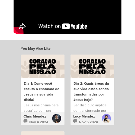
You May Also Like
Dia 1: Como você
Dia 2: Quais áreas da
escuta o chamado de
sua vida estão sendo
Jesus na sua vida
transformadas por
diária?
Jesus hoje?
Jesus nos chama para
Ser discípulo implica
seguí-Lo com um
ser transformado por
propósito.
Cristo.
Chris Mendez
Lucy Mendez
Nov 4 2024
Nov 5 2024