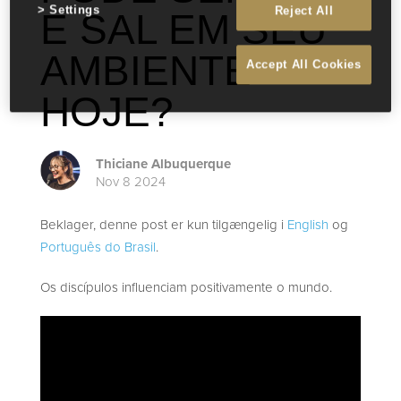
Settings
Reject All
E SAL EM SEU
AMBIENTE
Accept All Cookies
HOJE?
Thiciane Albuquerque
Nov 8 2024
Beklager, denne post er kun tilgængelig i
English
og
Português do Brasil
.
Os discípulos influenciam positivamente o mundo.