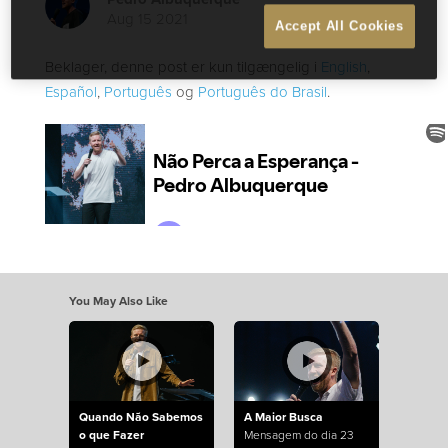
Aug 15 2021
Accept All Cookies
Beklager, denne post er kun tilgængelig i
English
,
Español
,
Português
og
Português do Brasil
.
You May Also Like
Quando Não Sabemos
A Maior Busca
o que Fazer
Mensagem do dia 23