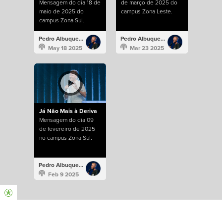
Mensagem do dia 18 de
de março de 2025 do
maio de 2025 do
campus Zona Leste.
campus Zona Sul.
Pedro Albuquerque
Pedro Albuquerque
May 18 2025
Mar 23 2025
Já Não Mais à Deriva
Mensagem do dia 09
de fevereiro de 2025
no campus Zona Sul.
Pedro Albuquerque
Feb 9 2025