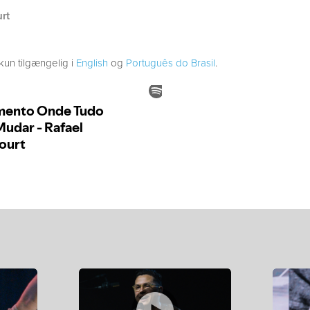
urt
kun tilgængelig i
English
og
Português do Brasil
.