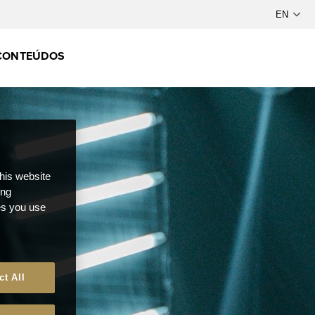
CONTEÚDOS
this website
ong
ces you use
ct All