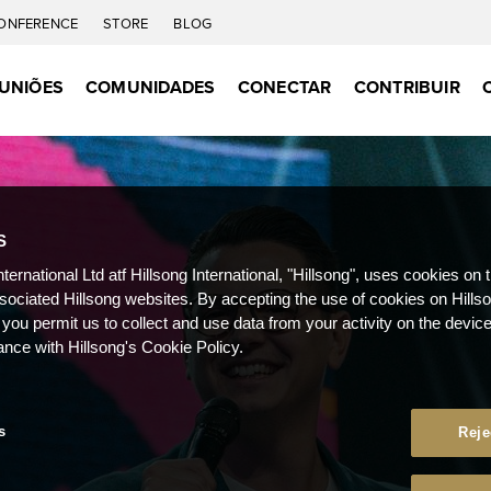
ONFERENCE
STORE
BLOG
UNIÕES
COMUNIDADES
CONECTAR
CONTRIBUIR
S
nternational Ltd atf Hillsong International, "Hillsong", uses cookies on 
ssociated Hillsong websites. By accepting the use of cookies on Hills
 you permit us to collect and use data from your activity on the devi
ance with Hillsong's Cookie Policy.
s
Reje