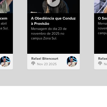
ecem
A Obediência que Conduz
O Se
à Provisão
abril
Mensa
a Sul.
novem
Mensagem do dia 23 de
campu
novembro de 2025 no
campus Zona Sul.
Rafael Bitencourt
Rafae
Nov 23 2025
N