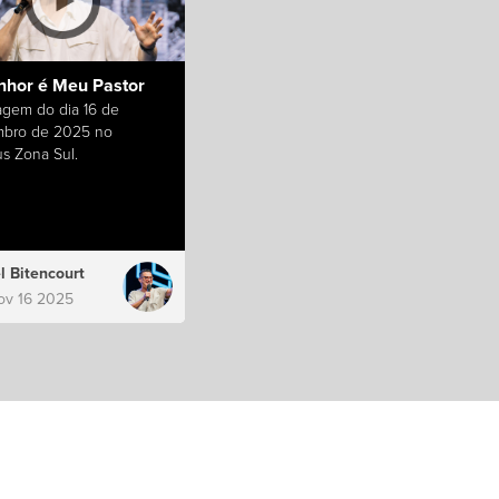
nhor é Meu Pastor
gem do dia 16 de
bro de 2025 no
s Zona Sul.
l Bitencourt
ov 16 2025