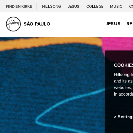
FIND EN KIRKE
HILLSONG
JESUS
COLLEGE
MUSIC
C
JESUS
RE
SÃO PAULO
COOKIE
Hillsong I
and its a
websites,
in accord
Setting