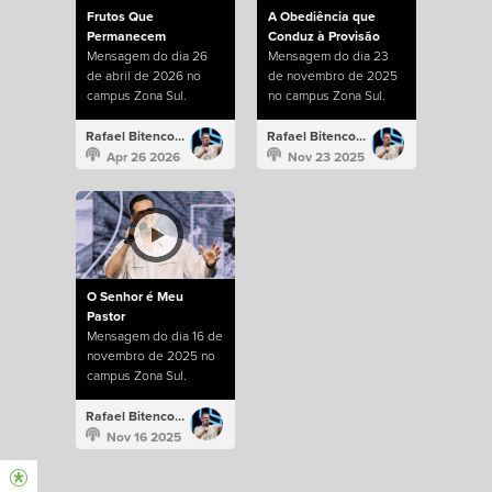
Frutos Que
A Obediência que
Permanecem
Conduz à Provisão
Mensagem do dia 26
Mensagem do dia 23
de abril de 2026 no
de novembro de 2025
campus Zona Sul.
no campus Zona Sul.
Rafael Bitencourt
Rafael Bitencourt
Apr 26 2026
Nov 23 2025
O Senhor é Meu
Pastor
Mensagem do dia 16 de
novembro de 2025 no
campus Zona Sul.
Rafael Bitencourt
Nov 16 2025