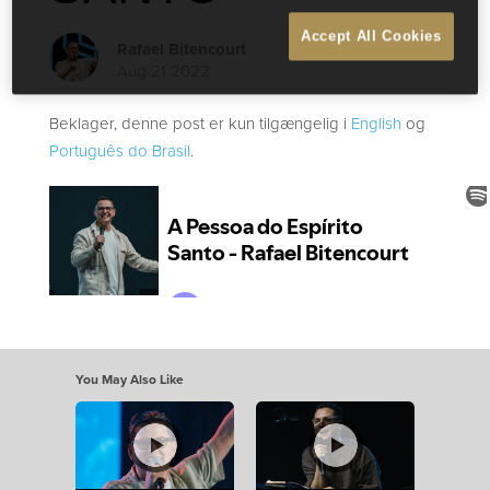
Accept All Cookies
Rafael Bitencourt
Aug 21 2022
Beklager, denne post er kun tilgængelig i
English
og
Português do Brasil
.
You May Also Like