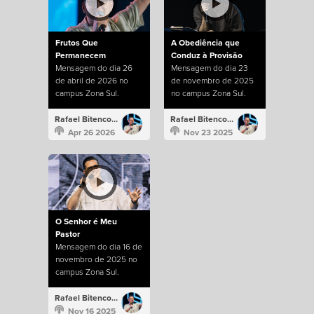
Frutos Que
A Obediência que
Permanecem
Conduz à Provisão
Mensagem do dia 26
Mensagem do dia 23
de abril de 2026 no
de novembro de 2025
campus Zona Sul.
no campus Zona Sul.
Rafael Bitencourt
Rafael Bitencourt
Apr 26 2026
Nov 23 2025
O Senhor é Meu
Pastor
Mensagem do dia 16 de
novembro de 2025 no
campus Zona Sul.
Rafael Bitencourt
Nov 16 2025