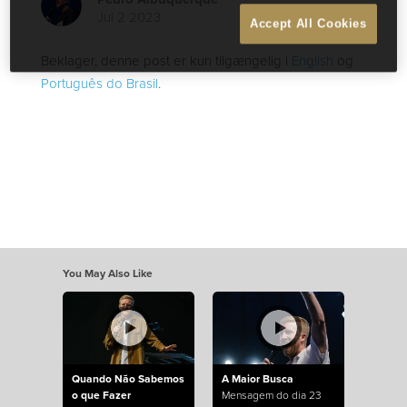
Jul 2 2023
Accept All Cookies
Beklager, denne post er kun tilgængelig i
English
og
Português do Brasil
.
You May Also Like
Quando Não Sabemos
A Maior Busca
o que Fazer
Mensagem do dia 23