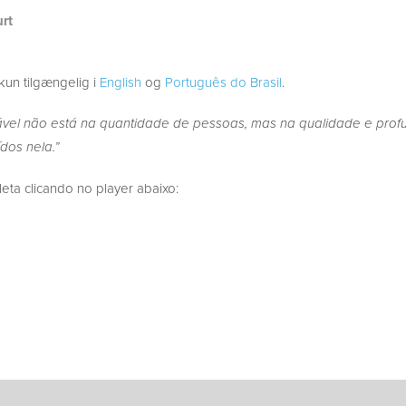
urt
kun tilgængelig i
English
og
Português do Brasil
.
el não está na quantidade de pessoas, mas na qualidade e prof
dos nela.”
a clicando no player abaixo: