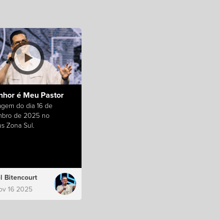
nhor é Meu Pastor
gem do dia 16 de
bro de 2025 no
s Zona Sul.
l Bitencourt
ov 16 2025