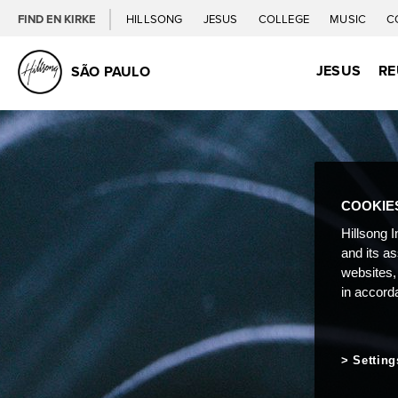
FIND EN KIRKE
HILLSONG
JESUS
COLLEGE
MUSIC
C
JESUS
RE
SÃO PAULO
COOKIE
Hillsong I
and its a
websites,
in accord
Setting