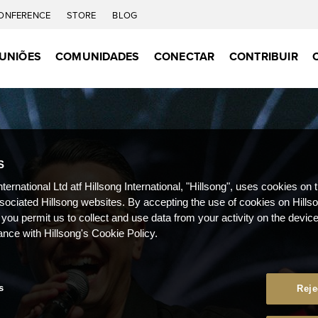
ONFERENCE
STORE
BLOG
UNIÕES
COMUNIDADES
CONECTAR
CONTRIBUIR
S
nternational Ltd atf Hillsong International, "Hillsong", uses cookies on 
ssociated Hillsong websites. By accepting the use of cookies on Hills
 you permit us to collect and use data from your activity on the devi
ance with Hillsong's Cookie Policy.
s
Reje