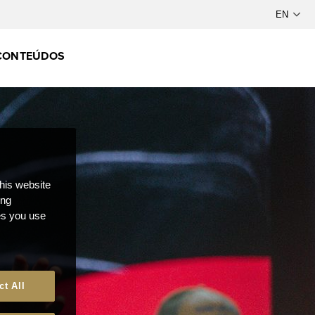
CONTEÚDOS
this website
ong
ces you use
ct All