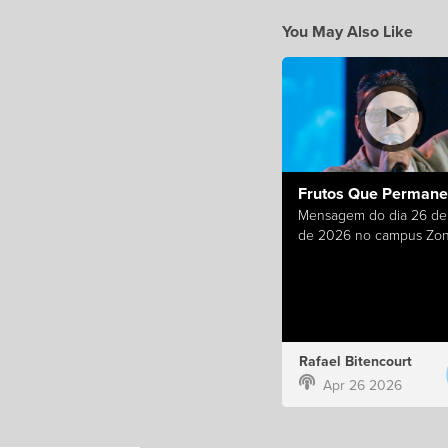
You May Also Like
Frutos Que Perman
Mensagem do dia 26 de 
de 2026 no campus Zon
Rafael Bitencourt
Apr 26 2026