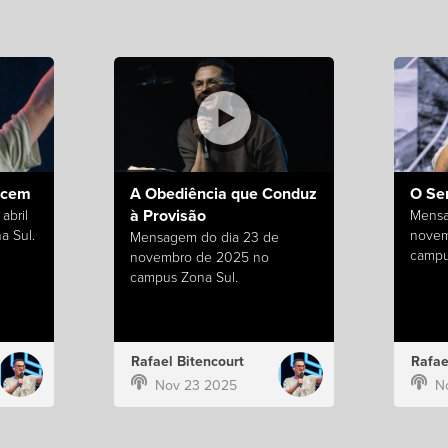
ecem
A Obediência que Conduz
O Se
à Provisão
abril
Mensa
a Sul.
novem
Mensagem do dia 23 de
campu
novembro de 2025 no
campus Zona Sul.
Rafael Bitencourt
Rafae
Nov 23 2025
N