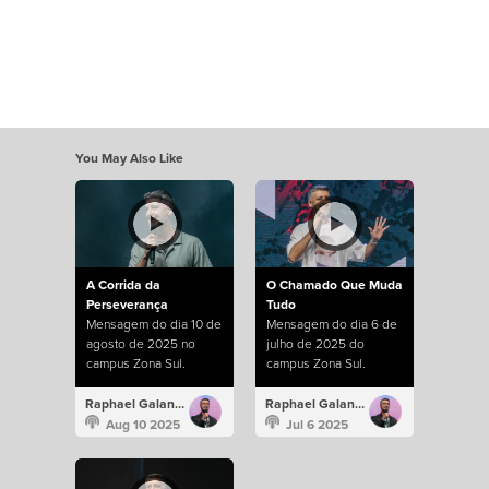
You May Also Like
A Corrida da
O Chamado Que Muda
Perseverança
Tudo
Mensagem do dia 10 de
Mensagem do dia 6 de
agosto de 2025 no
julho de 2025 do
campus Zona Sul.
campus Zona Sul.
Raphael Galante
Raphael Galante
Aug 10 2025
Jul 6 2025