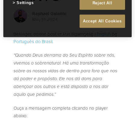
Settings
Reject All
Raphael Galante
May 19 2024
Accept All Cookies
Beklager, denne post er kun tilgængelig i
English
og
Português do Brasil
.
“Quando Deus derrama do Seu Espírito sobre nós,
vivemos o sobrenatural. Há uma transformação
sobre as nossas vidas de dentro para fora que nos
dá poder e propósito. Ele nos dá dons para
abençoar aos outros e está disposto a nos dar
aquilo que pedimos.”
Ouça a mensagem completa clicando no player
abaixo: