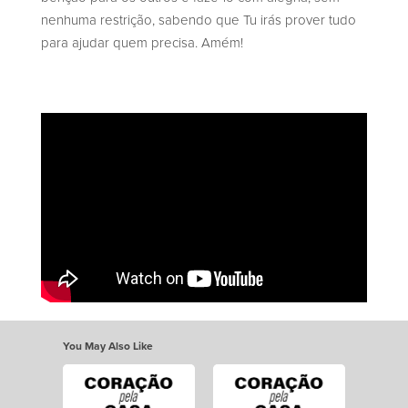
nenhuma restrição, sabendo que Tu irás prover tudo
para ajudar quem precisa. Amém!
You May Also Like