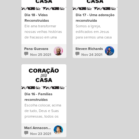
Dia 18 - Vidas
Dia 17 - Uma adoração
Reconstruídas
reconstruída
Ele ama transformar
Somos a Igreja,
nossas velhas histórias
edificados em Jesus
de fracasso em uma
para sermos uma casa
nova esperança futura.
para todos.
Pana Guevara
Steven Richards
Nov 25 2021
Nov 24 2021
Dia 16 - Famílias
reconstruídas
Escolha colocar, acima
de tudo, Deus e Suas
promessas, todos os
dias.
Mari Annacondia
Nov 23 2021