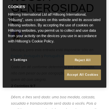
GENEROSIDAD
COOKIES
Hillsong International Ltd atf Hillsong International,
E
"Hillsong", uses cookies on this website and its associated
Hillsong websites. By accepting the use of cookies on
Hillsong websites, you permit us to collect and use data
Lucy Mendez
from your activity on the devices you use in accordance
Nov 26 2021
with Hillsong's Cookie Policy.
Disculpa, pero esta entrada está disponible sólo en
English
,
Português
y
Português do Brasil
.
Settings
Reject All
Cada um dê conforme determinou em seu coração,
não com pesar ou por obrigação, pois Deus ama
Accept All Cookies
quem dá com alegria.
2 Coríntios 9:7
Dêem, e lhes será dado: uma boa medida, calcada,
sacudida e transbordante será dada a vocês. Pois a