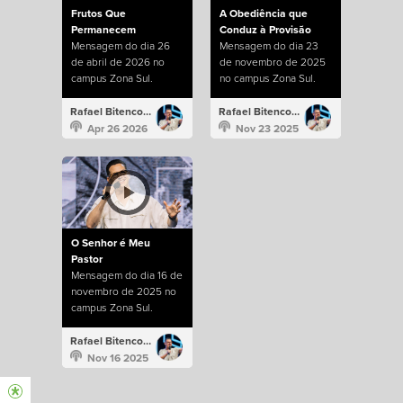
Frutos Que
A Obediência que
Permanecem
Conduz à Provisão
Mensagem do dia 26
Mensagem do dia 23
de abril de 2026 no
de novembro de 2025
campus Zona Sul.
no campus Zona Sul.
Rafael Bitencourt
Rafael Bitencourt
Apr 26 2026
Nov 23 2025
O Senhor é Meu
Pastor
Mensagem do dia 16 de
novembro de 2025 no
campus Zona Sul.
Rafael Bitencourt
Nov 16 2025