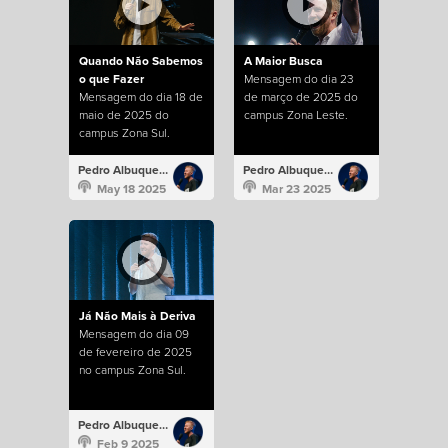
Quando Não Sabemos
A Maior Busca
o que Fazer
Mensagem do dia 23
Mensagem do dia 18 de
de março de 2025 do
maio de 2025 do
campus Zona Leste.
campus Zona Sul.
Pedro Albuquerque
Pedro Albuquerque
May 18 2025
Mar 23 2025
Já Não Mais à Deriva
Mensagem do dia 09
de fevereiro de 2025
no campus Zona Sul.
Pedro Albuquerque
Feb 9 2025