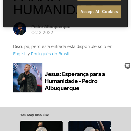
HUMANIDADE
Accept All Cookies
Pedro Albuquerque
Oct 2 2022
Disculpa, pero esta entrada está disponible sólo en
English
y
Português do Brasil
.
You May Also Like