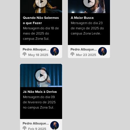
Quando Não Sabemos
A Maior Busca
o que Fazer
Mensagem do dia 23
Mensagem do dia 18 de
de março de 2025 do
maio de 2025 do
campus Zona Leste.
campus Zona Sul.
Pedro Albuquerque
Pedro Albuquerque
May 18 2025
Mar 23 2025
Já Não Mais à Deriva
Mensagem do dia 09
de fevereiro de 2025
no campus Zona Sul.
Pedro Albuquerque
Feb 9 2025