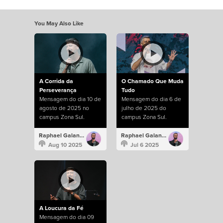
You May Also Like
A Corrida da
O Chamado Que Muda
Perseverança
Tudo
Mensagem do dia 10 de
Mensagem do dia 6 de
agosto de 2025 no
julho de 2025 do
campus Zona Sul.
campus Zona Sul.
Raphael Galante
Raphael Galante
Aug 10 2025
Jul 6 2025
A Loucura da Fé
Mensagem do dia 09