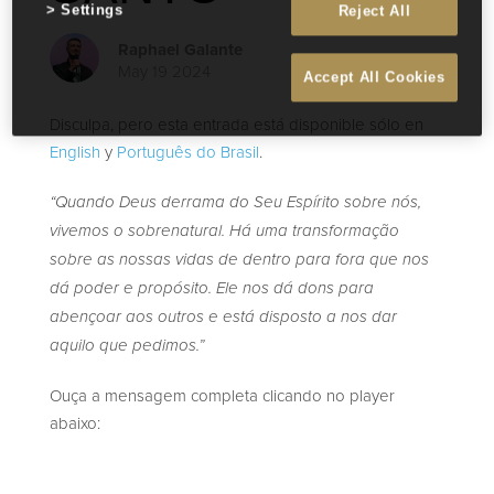
Settings
Reject All
Raphael Galante
May 19 2024
Accept All Cookies
Disculpa, pero esta entrada está disponible sólo en
English
y
Português do Brasil
.
“Quando Deus derrama do Seu Espírito sobre nós,
vivemos o sobrenatural. Há uma transformação
sobre as nossas vidas de dentro para fora que nos
dá poder e propósito. Ele nos dá dons para
abençoar aos outros e está disposto a nos dar
aquilo que pedimos.”
Ouça a mensagem completa clicando no player
abaixo: