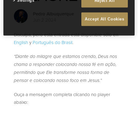
Settings
Reject All
Pedro Albuquerque
Jun 2 2024
Accept All Cookies
Disculpa, pero esta entrada está disponible sólo en
English
y
Português do Brasil
.
“Diante do milagre que estamos crendo, Deus nos
chama a responder colocando nossa fé em ação,
permitindo que Ele transforme nossa forma de
pensar e colocando nosso foco em Jesus.”
Ouça a mensagem completa clicando no player
abaixo: