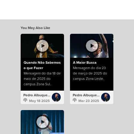
You May Also Like
Quando Não Sabemos
A Maior Busca
o que Fazer
Mensagem do dia 23
Mensagem do dia 18 de
de março de 2025 do
maio de 2025 do
campus Zona Leste.
campus Zona Sul.
Pedro Albuquerque
Pedro Albuquerque
May 18 2025
Mar 23 2025