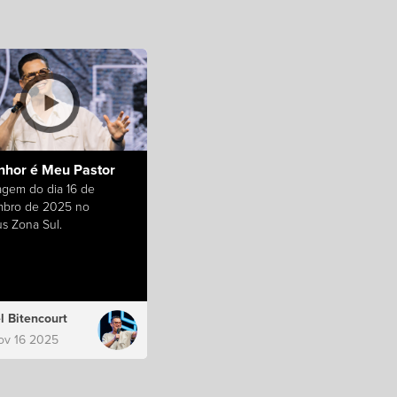
nhor é Meu Pastor
gem do dia 16 de
bro de 2025 no
s Zona Sul.
l Bitencourt
ov 16 2025