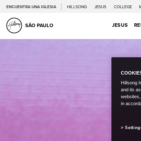
ENCUENTRA UNA IGLESIA
HILLSONG
JESUS
COLLEGE
JESUS
RE
SÃO PAULO
COOKIE
Hillsong I
and its a
websites,
in accord
Setting