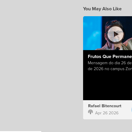
You May Also Like
Frutos Que Perman
Mensagem do dia 26 de 
de 2026 no campus Zon
Rafael Bitencourt
Apr 26 2026