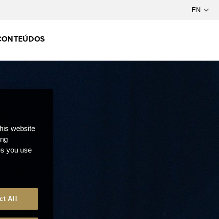
CONTEÚDOS
this website
ong
ces you use
ct All