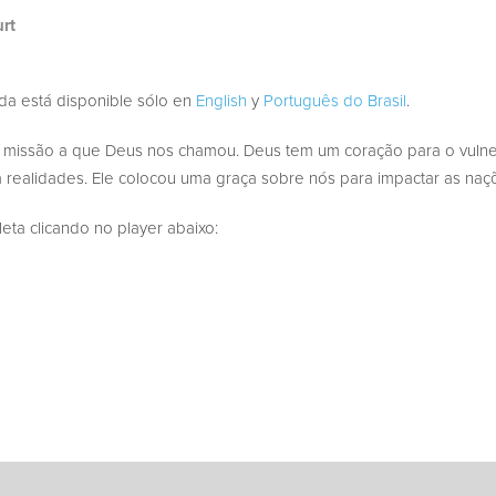
urt
ada está disponible sólo en
English
y
Português do Brasil
.
 a missão a que Deus nos chamou. Deus tem um coração para o vulne
 realidades. Ele colocou uma graça sobre nós para impactar as naçõ
a clicando no player abaixo: