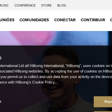
MUSIC
CONFERENCE
STORE
BLOG
UNIÕES
COMUNIDADES
CONECTAR
CONTRIBUIR
S
nternational Ltd atf Hillsong International, "Hillsong", uses cookies on 
ssociated Hillsong websites. By accepting the use of cookies on Hills
 you permit us to collect and use data from your activity on the devi
ance with Hillsong's Cookie Policy.
s
Reje