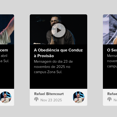
ecem
A Obediência que Conduz
O Se
à Provisão
abril
Mensa
a Sul.
novem
Mensagem do dia 23 de
campu
novembro de 2025 no
campus Zona Sul.
Rafael Bitencourt
Rafae
Nov 23 2025
N