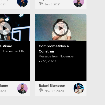
2021
Jan 3 2021
a Visão
Comprometidos a
Construir
om December 6th,
Message from November
22nd, 2020.
lante
Rafael Bitencourt
2020
Nov 22 2020