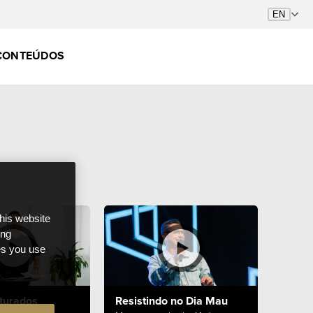
CONTEÚDOS
this website
ong
ces you use
turados
Resistindo no Dia Mau