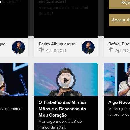
ser tomadas!
18 de abril
Mensagem do
s
Reje
de 2021.
Mensagem do dia 11 de abril
de 2021.
Accept A
que
Pedro Albuquerque
Rafael Bite
Apr 11 2021
Apr 11 
O Trabalho das Minhas
Algo Novo
Mãos e o Descanso do
 7 de março
Mensagem d
fevereiro de
Meu Coração
Mensagem do dia 28 de
março de 2021.