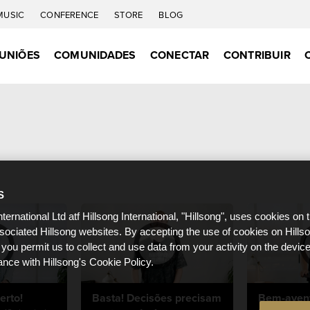
MUSIC
CONFERENCE
STORE
BLOG
UNIÕES
COMUNIDADES
CONECTAR
CONTRIBUIR
S
nternational Ltd atf Hillsong International, "Hillsong", uses cookies on 
ssociated Hillsong websites. By accepting the use of cookies on Hills
 you permit us to collect and use data from your activity on the devi
ance with Hillsong's Cookie Policy.
erto!
Basta! Decisões precisam
Bem-aven