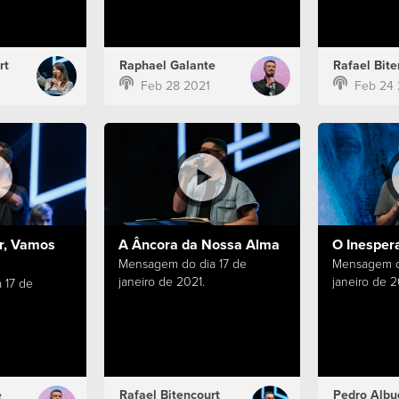
rt
Raphael Galante
Rafael Bite
Feb 28 2021
Feb 24 
r, Vamos
A Âncora da Nossa Alma
O Inesper
Mensagem do dia 17 de
Mensagem d
janeiro de 2021.
janeiro de 2
 17 de
e
Rafael Bitencourt
Pedro Albu