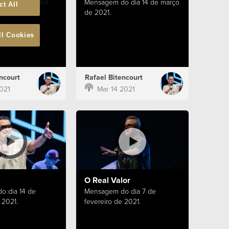
 dia 11 de abril
Mensagem do dia 14 de março
ct All
de 2021.
ll Cookies
ncourt
Rafael Bitencourt
2021
Mar 14 2021
O Real Valor
o dia 14 de
Mensagem do dia 7 de
 2021.
fevereiro de 2021.