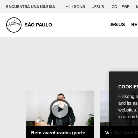
ENCUENTRA UNA IGLESIA
HILLSONG
JESUS
COLLEGE
JESUS
RE
SÃO PAULO
COOKIE
Hillsong I
and its a
websites,
in accord
Bem-aventurados (parte
Vai Dar Tudo C