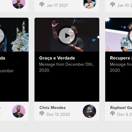
Jan 17 2021
Jan 10 
 da
Graça e Verdade
Recupere 
Message from December 13th,
Message fr
2020.
2020.
ecember
e
Chris Mendez
Raphael Ga
0
Dec 13 2020
Dec 6 