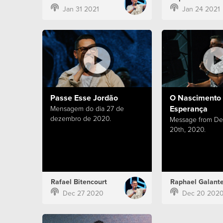
Jan 31 2021
Jan 24 2021
Passe Esse Jordão
O Nascimento
Esperança
Mensagem do dia 27 de
dezembro de 2020.
Message from D
20th, 2020.
Rafael Bitencourt
Raphael Galant
Dec 27 2020
Dec 20 202