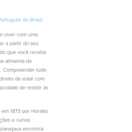
Português do Brasil
.
mo viver com uma
r a partir do seu
indo que você receba
se alimenta da
da. Compreender tudo
direito de estar com
acidade de resistir às
 em 1873 por Horatio
ções e ruínas
 planejava encontrá-