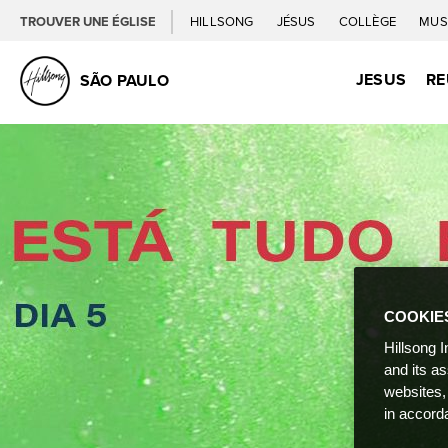
TROUVER UNE ÉGLISE
HILLSONG
JÉSUS
COLLÈGE
MUS
JESUS
RE
SÃO PAULO
COOKIE
Hillsong I
and its a
websites,
in accord