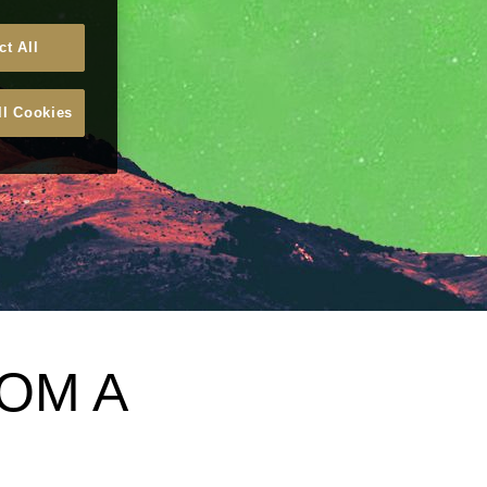
ct All
ll Cookies
COM A