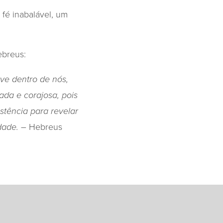
fé inabalável, um
ebreus:
ve dentro de nós,
da e corajosa, pois
stência para revelar
– Hebreus
idade.