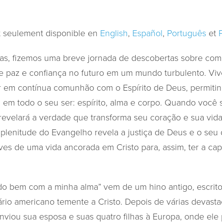
st seulement disponible en
English
,
Español
,
Português
et
ias, fizemos uma breve jornada de descobertas sobre co
 paz e confiança no futuro em um mundo turbulento. Vive
iver em contínua comunhão com o Espírito de Deus, permit
O em todo o seu ser: espírito, alma e corpo. Quando você 
 revelará a verdade que transforma seu coração e sua vi
plenitude do Evangelho revela a justiça de Deus e o seu 
ves de uma vida ancorada em Cristo para, assim, ter a cap
do bem com a minha alma” vem de um hino antigo, escrito
rio americano temente a Cristo. Depois de várias devasta
enviou sua esposa e suas quatro filhas à Europa, onde ele