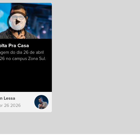
olta Pra Casa
gem do dia 26 de abril
26 no campus Zona Sul.
n Lessa
pr 26 2026