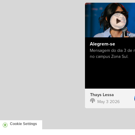
Alegrem-se
Mensagem do dia 3 de 
no campus Zona Sul.
Thays Lessa
May 3 2026
Cookie Settings