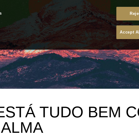
s
Reje
Accept A
: ESTÁ TUDO BEM 
 ALMA