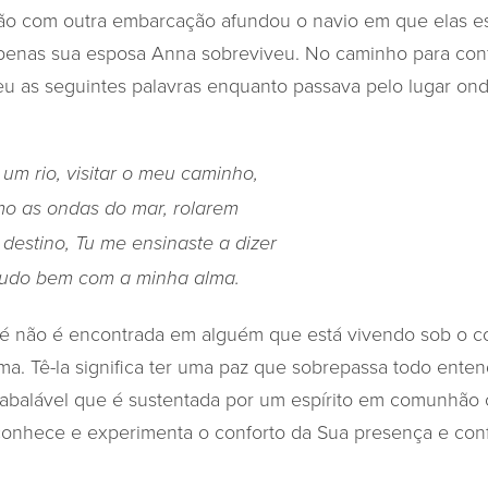
são com outra embarcação afundou o navio em que elas e
Apenas sua esposa Anna sobreviveu. No caminho para con
veu as seguintes palavras enquanto passava pelo lugar ond
m rio, visitar o meu caminho,
mo as ondas do mar, rolarem
 destino, Tu me ensinaste a dizer
 tudo bem com a minha alma.
fé não é encontrada em alguém que está vivendo sob o co
lma. Tê-la significa ter uma paz que sobrepassa todo ent
nabalável que é sustentada por um espírito em comunhão
 conhece e experimenta o conforto da Sua presença e conf