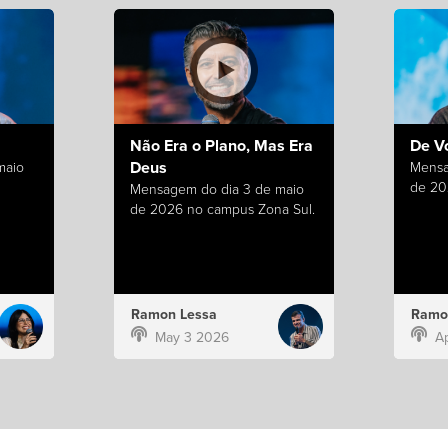
Não Era o Plano, Mas Era
De V
Deus
maio
Mensa
de 20
Mensagem do dia 3 de maio
de 2026 no campus Zona Sul.
Ramon Lessa
Ramo
May 3 2026
A