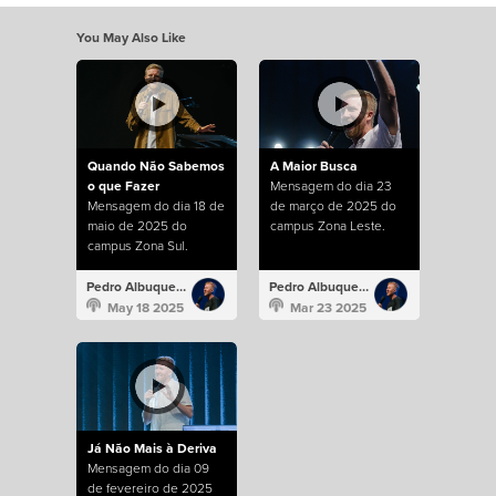
You May Also Like
Quando Não Sabemos
A Maior Busca
o que Fazer
Mensagem do dia 23
Mensagem do dia 18 de
de março de 2025 do
maio de 2025 do
campus Zona Leste.
campus Zona Sul.
Pedro Albuquerque
Pedro Albuquerque
May 18 2025
Mar 23 2025
Já Não Mais à Deriva
Mensagem do dia 09
de fevereiro de 2025