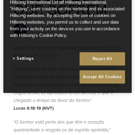
Hillsong International Ltd atf Hillsong International,
QUE SOFREM
"Hillsong", uses cookies on this website and its associated
Hillsong websites. By accepting the use of cookies on
Hillsong websites, you permit us to collect and use data
Pedro Albuquerque
from your activity on the devices you use in accordance
Nov 22 2022
with Hillsong's Cookie Policy.
Désolé, cet article est seulement disponible en
English
et
Português do Brasil
.
Settings
Reject All
“O Espírito do Senhor está sobre mim, pois ele me
Accept All Cookies
ungiu para trazer as boas-novas aos pobres. Ele me
enviou para anunciar que os cativos serão soltos, os
cegos verão, os oprimidos serão libertos, e que é
chegado o tempo do favor do Senhor.”
Lucas 4:18-19 (NVT)
“O Senhor está perto dos que têm o coração
quebrantado e resgata os de espírito oprimido.”