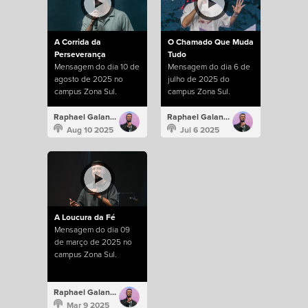
A Corrida da
O Chamado Que Muda
Perseverança
Tudo
Mensagem do dia 10 de
Mensagem do dia 6 de
agosto de 2025 no
julho de 2025 do
campus Zona Sul.
campus Zona Sul.
Raphael Galante
Raphael Galante
Aug 10 2025
Jul 6 2025
A Loucura da Fé
Mensagem do dia 09
de março de 2025 no
campus Zona Sul.
Raphael Galante
Mar 9 2025