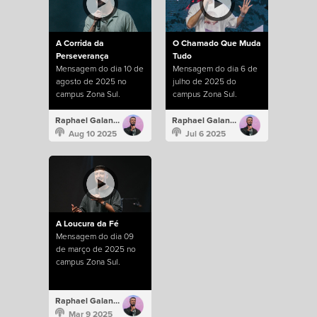
A Corrida da
O Chamado Que Muda
Perseverança
Tudo
Mensagem do dia 10 de
Mensagem do dia 6 de
agosto de 2025 no
julho de 2025 do
campus Zona Sul.
campus Zona Sul.
Raphael Galante
Raphael Galante
Aug 10 2025
Jul 6 2025
A Loucura da Fé
Mensagem do dia 09
de março de 2025 no
campus Zona Sul.
Raphael Galante
Mar 9 2025