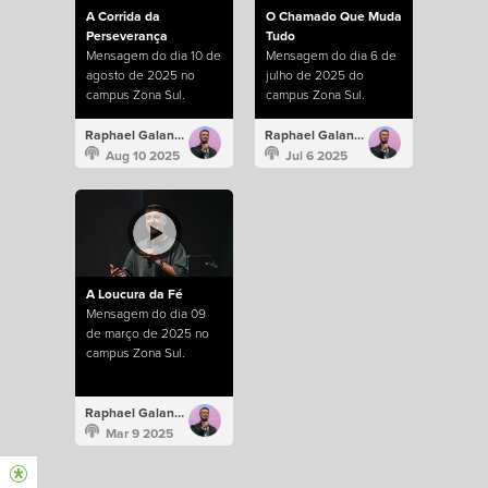
A Corrida da
O Chamado Que Muda
Perseverança
Tudo
Mensagem do dia 10 de
Mensagem do dia 6 de
agosto de 2025 no
julho de 2025 do
campus Zona Sul.
campus Zona Sul.
Raphael Galante
Raphael Galante
Aug 10 2025
Jul 6 2025
A Loucura da Fé
Mensagem do dia 09
de março de 2025 no
campus Zona Sul.
Raphael Galante
Mar 9 2025