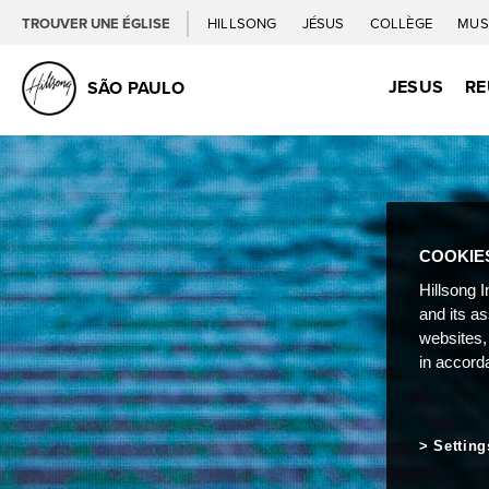
TROUVER UNE ÉGLISE
HILLSONG
JÉSUS
COLLÈGE
MUS
JESUS
RE
SÃO PAULO
COOKIE
Hillsong I
and its a
websites,
in accord
Setting