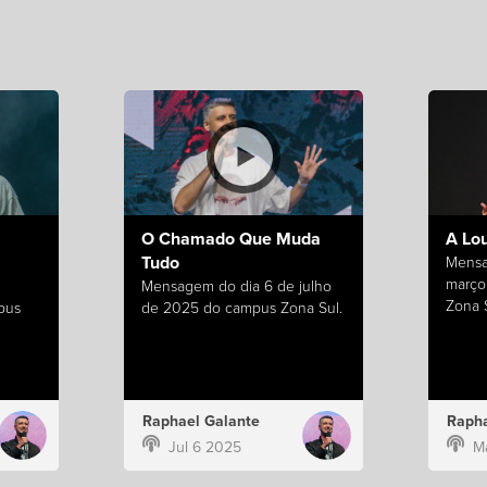
O Chamado Que Muda
A Lo
Tudo
Mensa
março
Mensagem do dia 6 de julho
Zona S
pus
de 2025 do campus Zona Sul.
Raphael Galante
Rapha
Jul 6 2025
M