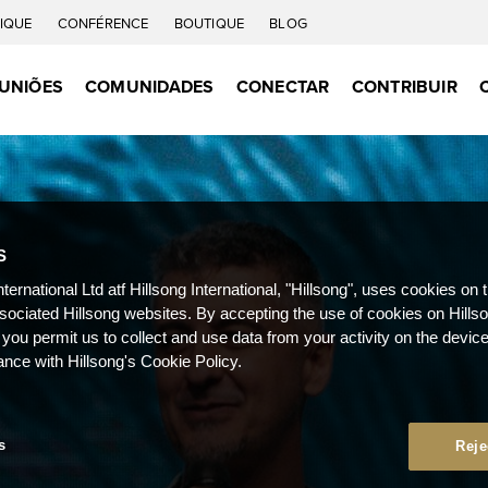
IQUE
CONFÉRENCE
BOUTIQUE
BLOG
UNIÕES
COMUNIDADES
CONECTAR
CONTRIBUIR
S
nternational Ltd atf Hillsong International, "Hillsong", uses cookies on 
ssociated Hillsong websites. By accepting the use of cookies on Hills
 you permit us to collect and use data from your activity on the devi
ance with Hillsong's Cookie Policy.
s
Reje