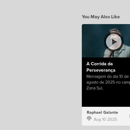
You May Also Like
A Corrida da
Perseverança
Mensagem do dia 10 de
agosto de 2025 no cam
Zona Sul.
Raphael Galante
Aug 10 2025