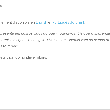
te
eulement disponible en
English
et
Português do Brasil
.
s presente em nossas vidas do que imaginamos. Ele age o sobrena
permitimos que Ele nos guie, vivemos em sintonia com os planos
sso redor.”
a clicando no player abaixo: