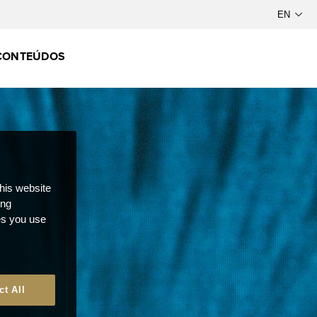
CONTEÚDOS
this website
ong
ces you use
ct All