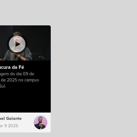
ucura da Fé
gem do dia 09 de
 de 2025 no campus
ul.
el Galante
ar 9 2025