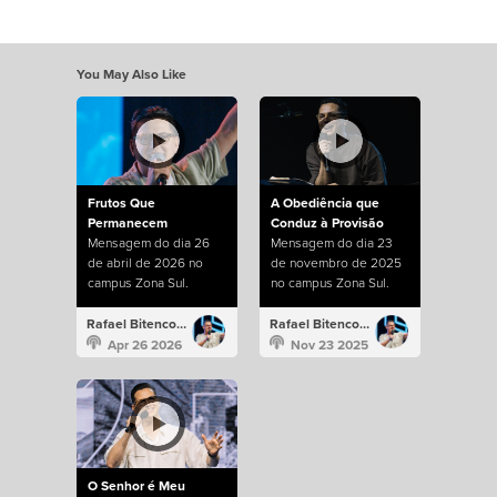
You May Also Like
Frutos Que
A Obediência que
Permanecem
Conduz à Provisão
Mensagem do dia 26
Mensagem do dia 23
de abril de 2026 no
de novembro de 2025
campus Zona Sul.
no campus Zona Sul.
Rafael Bitencourt
Rafael Bitencourt
Apr 26 2026
Nov 23 2025
O Senhor é Meu