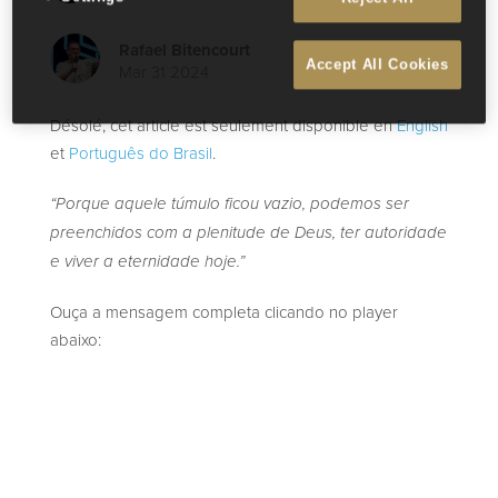
Rafael Bitencourt
Accept All Cookies
Mar 31 2024
Désolé, cet article est seulement disponible en
English
et
Português do Brasil
.
“Porque aquele túmulo ficou vazio, podemos ser
preenchidos com a plenitude de Deus, ter autoridade
e viver a eternidade hoje.”
Ouça a mensagem completa clicando no player
abaixo: