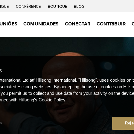
IQUE
CONFÉRENCE
BOUTIQUE
BLOG
UNIÕES
COMUNIDADES
CONECTAR
CONTRIBUIR
S
nternational Ltd atf Hillsong International, "Hillsong", uses cookies on 
ssociated Hillsong websites. By accepting the use of cookies on Hills
 you permit us to collect and use data from your activity on the devi
ance with Hillsong's Cookie Policy.
s
Reje