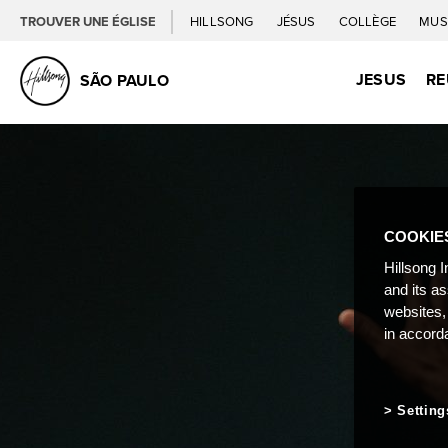
TROUVER UNE ÉGLISE
HILLSONG
JÉSUS
COLLÈGE
MUS
JESUS
RE
SÃO PAULO
COOKIE
Hillsong I
and its a
websites,
in accord
Setting