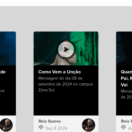
 de
Como Vem a Unção
Quan
Pai,
Mensagem do dia 08 de
setembro de 2024 no campus
Vai
Zona Sul.
pus
Mensa
de 20
Reis Soares
Reis 
Sep 8 2024
A