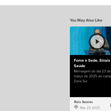
You May Also Like
Fome e Sede, Sinais
Saúde
Mensagem do dia 23 de
março de 2025 do cam
Zona Sul.
Reis Soares
Mar 23 2025