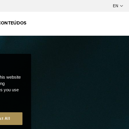
CONTEÚDOS
this website
ong
ces you use
ct All