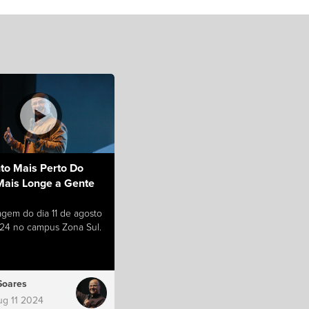
to Mais Perto Do
 Mais Longe a Gente
gem do dia 11 de agosto
24 no campus Zona Sul.
Soares
ug 11 2024