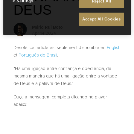
Settings
Reject All
DEUS
Accept All Cookies
Mário Rui Boto
Apr 14 2024
Désolé, cet article est seulement disponible en
English
et
Português do Brasil
.
“Há uma ligação entre confiança e obediência, da
mesma maneira que há uma ligação entre a vontade
de Deus e a palavra de Deus.”
Ouça a mensagem completa clicando no player
abaixo: