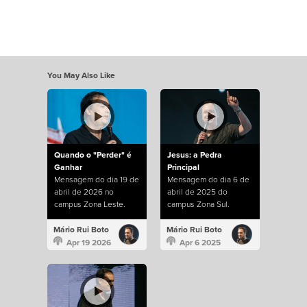
You May Also Like
Quando o "Perder" é
Jesus: a Pedra
Ganhar
Principal
Mensagem do dia 19 de
Mensagem do dia 6 de
abril de 2026 no
abril de 2025 do
campus Zona Leste.
campus Zona Sul.
Mário Rui Boto
Mário Rui Boto
Apr 19 2026
Apr 6 2025