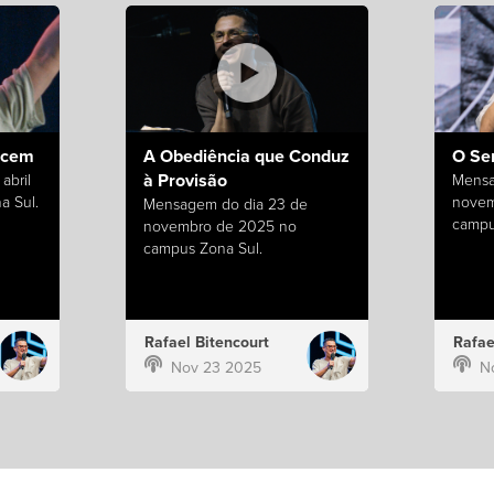
ecem
A Obediência que Conduz
O Se
à Provisão
abril
Mensa
a Sul.
novem
Mensagem do dia 23 de
campu
novembro de 2025 no
campus Zona Sul.
Rafael Bitencourt
Rafae
Nov 23 2025
N