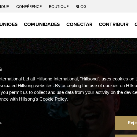
IQUE
CONFÉRENCE
BOUTIQUE
BLOG
UNIÕES
COMUNIDADES
CONECTAR
CONTRIBUIR
S
nternational Ltd atf Hillsong International, "Hillsong", uses cookies on 
ssociated Hillsong websites. By accepting the use of cookies on Hills
 you permit us to collect and use data from your activity on the devi
ance with Hillsong's Cookie Policy.
s
Reje