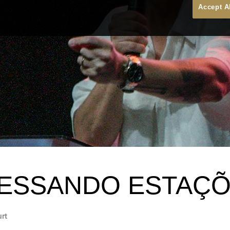
Accept A
ESSANDO ESTAÇ
urt