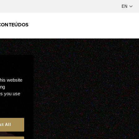
CONTEÚDOS
this website
ong
ces you use
ct All