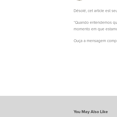
Désolé, cet article est s
“Quando entendemos que 
momento em que estamos: 
Ouça a mensagem complet
You May Also Like