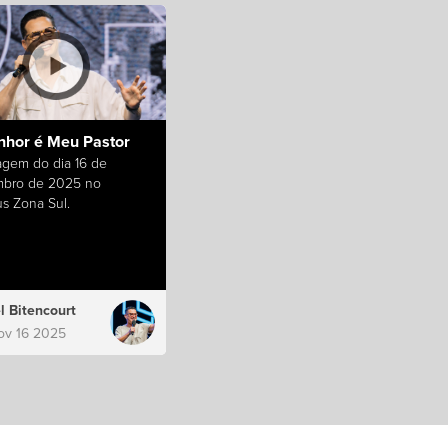
nhor é Meu Pastor
gem do dia 16 de
bro de 2025 no
s Zona Sul.
l Bitencourt
ov 16 2025