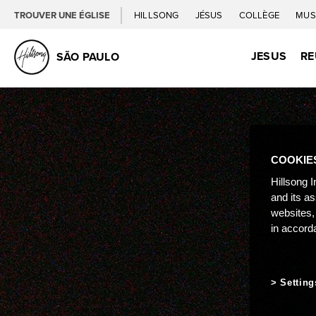
TROUVER UNE ÉGLISE
HILLSONG
JÉSUS
COLLÈGE
MUS
JESUS
RE
SÃO PAULO
COOKIE
Hillsong I
and its a
websites,
in accord
Setting