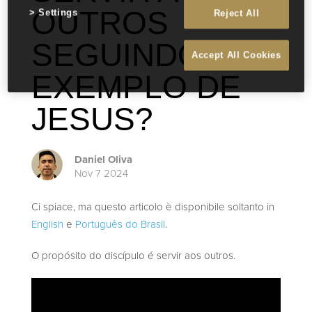
OUTROS
Settings
Reject All
SEGUINDO O
Accept All Cookies
EXEMPLO DE
JESUS?
Daniel Oliva
Nov 7 2024
Ci spiace, ma questo articolo è disponibile soltanto in
English
e
Português do Brasil
.
O propósito do discípulo é servir aos outros.