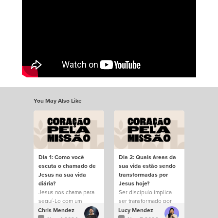
You May Also Like
Dia 1: Como você
Dia 2: Quais áreas da
escuta o chamado de
sua vida estão sendo
Jesus na sua vida
transformadas por
diária?
Jesus hoje?
Jesus nos chama para
Ser discípulo implica
seguí-Lo com um
ser transformado por
propósito.
Cristo.
Chris Mendez
Lucy Mendez