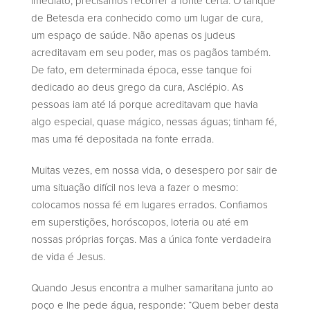
imediato, precisamos recorrer à fonte certa. O tanque
de Betesda era conhecido como um lugar de cura,
um espaço de saúde. Não apenas os judeus
acreditavam em seu poder, mas os pagãos também.
De fato, em determinada época, esse tanque foi
dedicado ao deus grego da cura, Asclépio. As
pessoas iam até lá porque acreditavam que havia
algo especial, quase mágico, nessas águas; tinham fé,
mas uma fé depositada na fonte errada.
Muitas vezes, em nossa vida, o desespero por sair de
uma situação difícil nos leva a fazer o mesmo:
colocamos nossa fé em lugares errados. Confiamos
em superstições, horóscopos, loteria ou até em
nossas próprias forças. Mas a única fonte verdadeira
de vida é Jesus.
Quando Jesus encontra a mulher samaritana junto ao
poço e lhe pede água, responde: “Quem beber desta