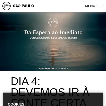
SÃO PAULO
MENU
DIA 4:
DEVEMOS IR À
FONTE CERTA
COOKIES