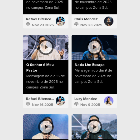
de novembro de 2025
de novembro de 2025
no campus Zona Sul.
no campus Zona Sul.
Rafael Bitencourt
Chris Mendez
Nov 23 2025
Nov 23 2025
O Senhor é Meu
Nada Lhe Escapa
Pastor
Mensagem do dia 9 de
Mensagem do dia 16 de
novembro de 2025 no
novembro de 2025 no
campus Zona Sul.
campus Zona Sul.
Rafael Bitencourt
Lucy Mendez
Nov 16 2025
Nov 9 2025