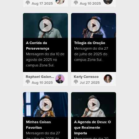
Aug 17 2025
Aug 10 2025
A Corrida da
Trilogia da Oração
Perseverança
Mensagem do dia 27
Mensagem do dia 10 de
de julho de 2025 do
agosto de 2025 no
campus Zona Sul.
campus Zona Sul.
Raphael Galante
Karly Carrasco
Aug 10 2025
Jul 27 2025
Minhas Coisas
A Agenda de Deus: O
Favoritas
que Realmente
Mensagem do dia 27
Importa
de julho de 2025 do
Mensagem do dia 20