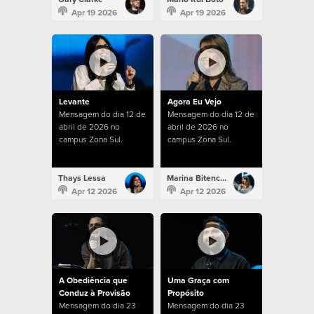
Apr 19 2026
Apr 19 2026
Levante
Agora Eu Vejo
Mensagem do dia 12 de
Mensagem do dia 12 de
abril de 2026 no
abril de 2026 no
campus Zona Sul.
campus Zona Sul.
Thays Lessa
Marina Bitencourt
Apr 12 2026
Apr 12 2026
A Obediência que
Uma Graça com
Conduz à Provisão
Propósito
Mensagem do dia 23
Mensagem do dia 23