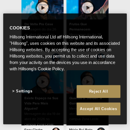
De Volta Pra Casa
Frutos Que
COOKIES
Mensagem do dia 26
Permanecem
de abril de 2026 no
Mensagem do dia 26
Hillsong International Ltd atf Hillsong International,
campus Zona Sul.
de abril de 2026 no
"Hillsong", uses cookies on this website and its associated
campus Zona Sul.
Hillsong websites. By accepting the use of cookies on
Ramon Lessa
Rafael Bitencourt
Hillsong websites, you permit us to collect and use data
Apr 26 2026
Apr 26 2026
from your activity on the devices you use in accordance
with Hillsong's Cookie Policy.
Settings
Reject All
Existe Espaço na Sua
Quando o "Perder" é
Vida Para Mais
Ganhar
Alguém?
Mensagem do dia 19 de
Accept All Cookies
Mensagem do dia 19 de
abril de 2026 no
abril de 2026 no
campus Zona Leste.
campus Zona Leste.
Gary Clarke
Mário Rui Boto