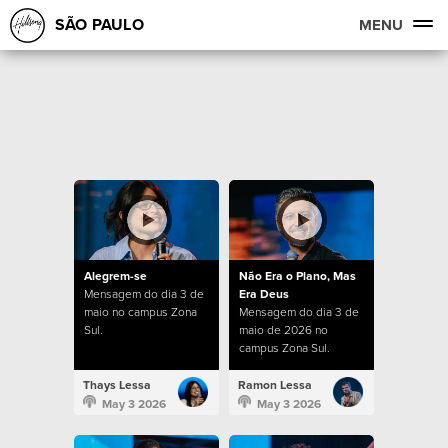
SÃO PAULO
MENU
Alegrem-se
Não Era o Plano, Mas
Mensagem do dia 3 de
Era Deus
maio no campus Zona
Mensagem do dia 3 de
Sul.
maio de 2026 no
campus Zona Sul.
Thays Lessa
Ramon Lessa
May 3 2026
May 3 2026