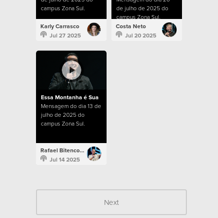
campus Zona Sul.
de julho de 2025 do
campus Zona Sul.
Karly Carrasco
Costa Neto
Jul 27 2025
Jul 20 2025
Essa Montanha é Sua
Mensagem do dia 13 de
julho de 2025 do
campus Zona Sul.
Rafael Bitencourt
Jul 14 2025
Next