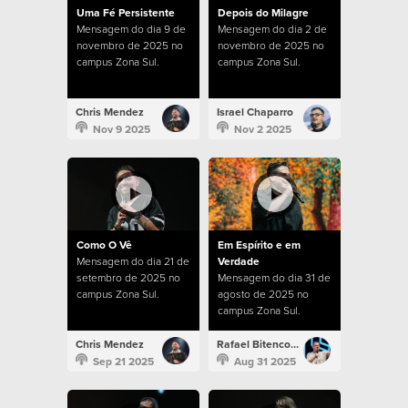
Uma Fé Persistente
Depois do Milagre
Mensagem do dia 9 de
Mensagem do dia 2 de
novembro de 2025 no
novembro de 2025 no
campus Zona Sul.
campus Zona Sul.
Chris Mendez
Israel Chaparro
Nov 9 2025
Nov 2 2025
Como O Vê
Em Espírito e em
Mensagem do dia 21 de
Verdade
setembro de 2025 no
Mensagem do dia 31 de
campus Zona Sul.
agosto de 2025 no
campus Zona Sul.
Chris Mendez
Rafael Bitencourt
Sep 21 2025
Aug 31 2025