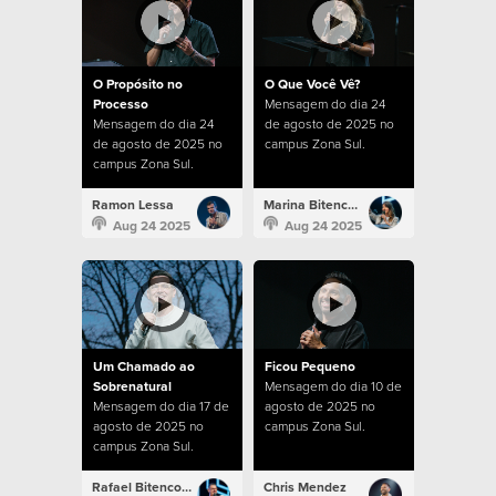
O Propósito no
O Que Você Vê?
Processo
Mensagem do dia 24
Mensagem do dia 24
de agosto de 2025 no
de agosto de 2025 no
campus Zona Sul.
campus Zona Sul.
Ramon Lessa
Marina Bitencourt
Aug 24 2025
Aug 24 2025
Um Chamado ao
Ficou Pequeno
Sobrenatural
Mensagem do dia 10 de
Mensagem do dia 17 de
agosto de 2025 no
agosto de 2025 no
campus Zona Sul.
campus Zona Sul.
Rafael Bitencourt
Chris Mendez