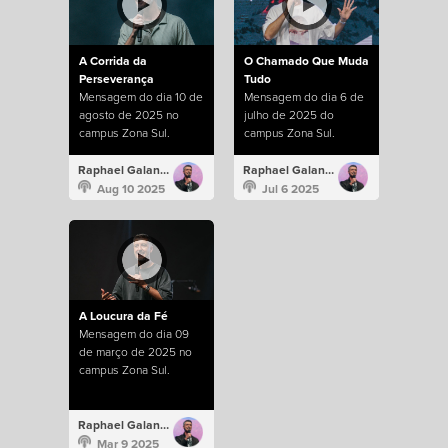
A Corrida da
O Chamado Que Muda
Perseverança
Tudo
Mensagem do dia 10 de
Mensagem do dia 6 de
agosto de 2025 no
julho de 2025 do
campus Zona Sul.
campus Zona Sul.
Raphael Galante
Raphael Galante
Aug 10 2025
Jul 6 2025
A Loucura da Fé
Mensagem do dia 09
de março de 2025 no
campus Zona Sul.
Raphael Galante
Mar 9 2025