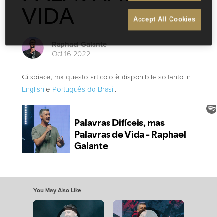
VIDA
Accept All Cookies
Raphael Galante
Oct 16 2022
Ci spiace, ma questo articolo è disponibile soltanto in
English
e
Português do Brasil
.
You May Also Like