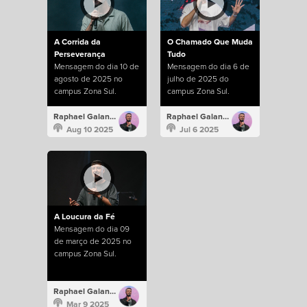
A Corrida da
O Chamado Que Muda
Perseverança
Tudo
Mensagem do dia 10 de
Mensagem do dia 6 de
agosto de 2025 no
julho de 2025 do
campus Zona Sul.
campus Zona Sul.
Raphael Galante
Raphael Galante
Aug 10 2025
Jul 6 2025
A Loucura da Fé
Mensagem do dia 09
de março de 2025 no
campus Zona Sul.
Raphael Galante
Mar 9 2025