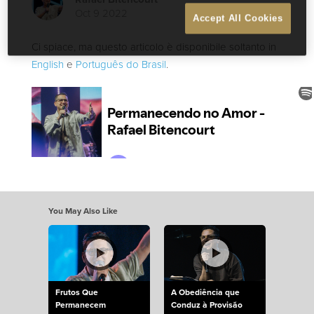
Oct 9 2022
Accept All Cookies
Ci spiace, ma questo articolo è disponibile soltanto in
English
e
Português do Brasil
.
You May Also Like
Frutos Que
A Obediência que
Permanecem
Conduz à Provisão