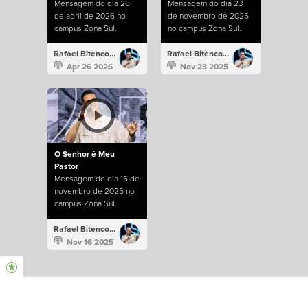
Mensagem do dia 26
Mensagem do dia 23
de abril de 2026 no
de novembro de 2025
campus Zona Sul.
no campus Zona Sul.
Rafael Bitencourt
Rafael Bitencourt
Apr 26 2026
Nov 23 2025
O Senhor é Meu
Pastor
Mensagem do dia 16 de
novembro de 2025 no
campus Zona Sul.
Rafael Bitencourt
Nov 16 2025