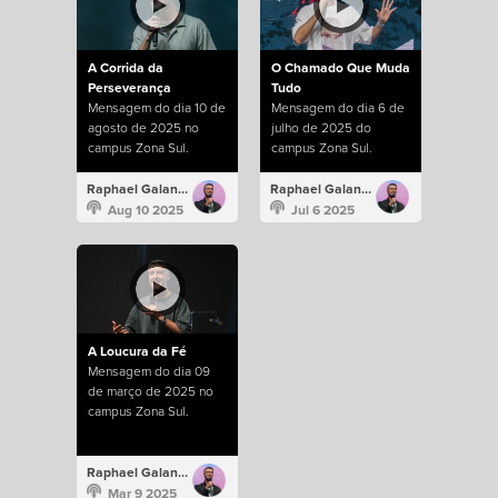
A Corrida da
O Chamado Que Muda
Perseverança
Tudo
Mensagem do dia 10 de
Mensagem do dia 6 de
agosto de 2025 no
julho de 2025 do
campus Zona Sul.
campus Zona Sul.
Raphael Galante
Raphael Galante
Aug 10 2025
Jul 6 2025
A Loucura da Fé
Mensagem do dia 09
de março de 2025 no
campus Zona Sul.
Raphael Galante
Mar 9 2025