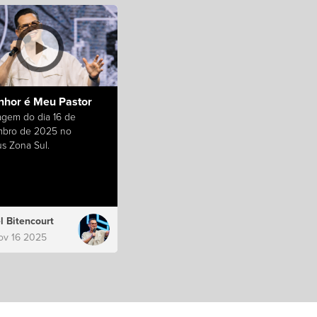
nhor é Meu Pastor
gem do dia 16 de
bro de 2025 no
s Zona Sul.
l Bitencourt
ov 16 2025