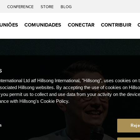
C
CONFERENCE
STORE
BLOG
UNIÕES
COMUNIDADES
CONECTAR
CONTRIBUIR
S
nternational Ltd atf Hillsong International, "Hillsong", uses cookies on 
ssociated Hillsong websites. By accepting the use of cookies on Hills
 you permit us to collect and use data from your activity on the devi
ance with Hillsong's Cookie Policy.
s
Reje