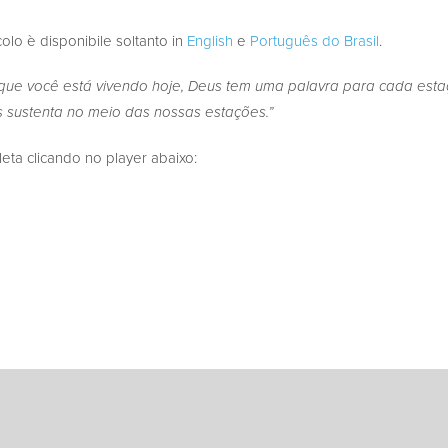
colo è disponibile soltanto in
English
e
Português do Brasil
.
que você está vivendo hoje, Deus tem uma palavra para cada estaç
 sustenta no meio das nossas estações.”
a clicando no player abaixo: