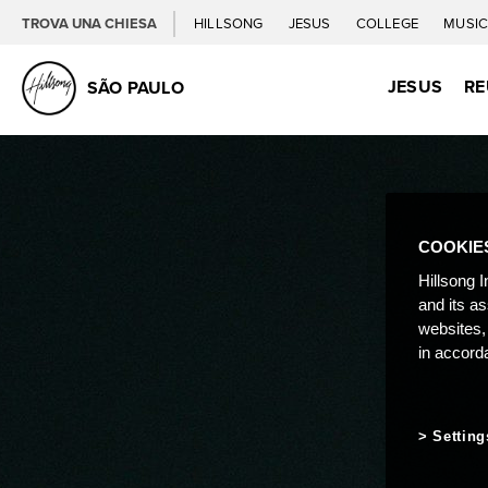
TROVA UNA CHIESA
HILLSONG
JESUS
COLLEGE
MUSI
JESUS
RE
SÃO PAULO
COOKIE
Hillsong I
and its a
websites,
in accord
Setting