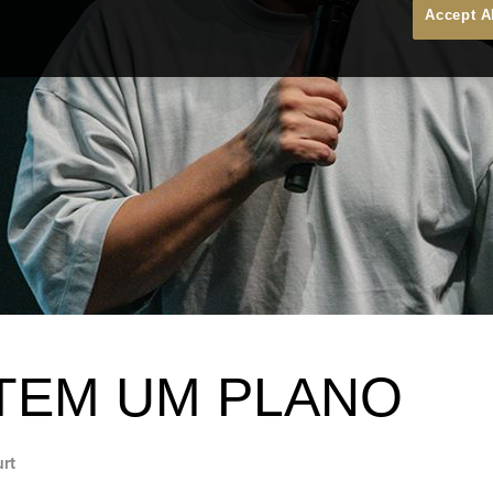
Accept A
TEM UM PLANO
urt