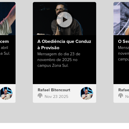
ecem
A Obediência que Conduz
O Se
à Provisão
abril
Mensa
a Sul.
novem
Mensagem do dia 23 de
campu
novembro de 2025 no
campus Zona Sul.
Rafael Bitencourt
Rafae
Nov 23 2025
N