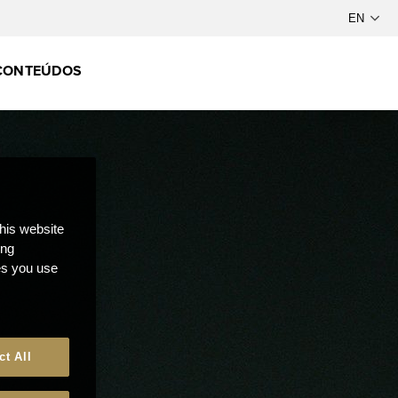
CONTEÚDOS
this website
ong
ces you use
ct All