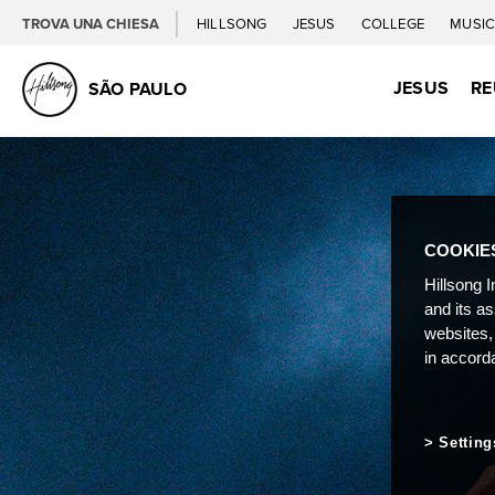
TROVA UNA CHIESA
HILLSONG
JESUS
COLLEGE
MUSI
JESUS
RE
SÃO PAULO
COOKIE
Hillsong I
and its a
websites,
in accord
Setting