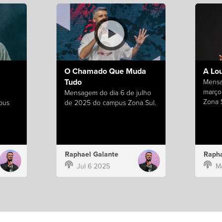
O Chamado Que Muda
A Lo
Tudo
Mensa
março
Mensagem do dia 6 de julho
Zona S
pus
de 2025 do campus Zona Sul.
Raphael Galante
Rapha
Jul 6 2025
M