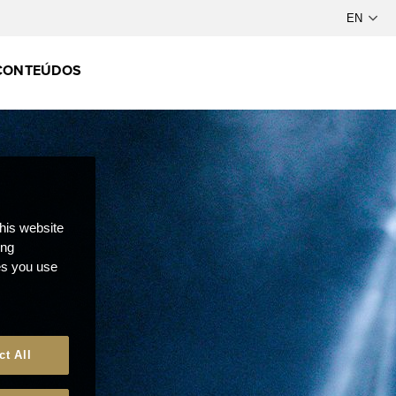
CONTEÚDOS
this website
ong
ces you use
ct All