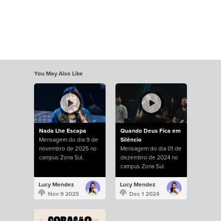
You May Also Like
Nada Lhe Escapa
Quando Deus Fica em
Mensagem do dia 9 de
Silêncio
novembro de 2025 no
Mensagem do dia 01 de
campus Zona Sul.
dezembro de 2024 no
campus Zona Sul.
Lucy Mendez
Lucy Mendez
Nov 9 2025
Dec 1 2024