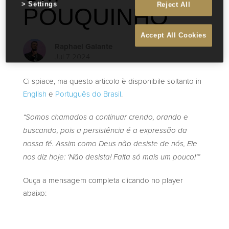
Settings
Reject All
POUQUINHO
Accept All Cookies
Raphael Galante
Jul 7 2024
Ci spiace, ma questo articolo è disponibile soltanto in
English
e
Português do Brasil
.
“Somos chamados a continuar crendo, orando e
buscando, pois a persistência é a expressão da
nossa fé. Assim como Deus não desiste de nós, Ele
nos diz hoje: ‘Não desista! Falta só mais um pouco!’”
Ouça a mensagem completa clicando no player
abaixo: