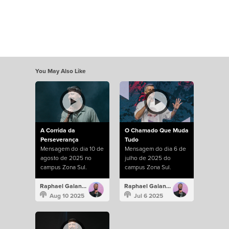
You May Also Like
A Corrida da
O Chamado Que Muda
Perseverança
Tudo
Mensagem do dia 10 de
Mensagem do dia 6 de
agosto de 2025 no
julho de 2025 do
campus Zona Sul.
campus Zona Sul.
Raphael Galante
Raphael Galante
Aug 10 2025
Jul 6 2025