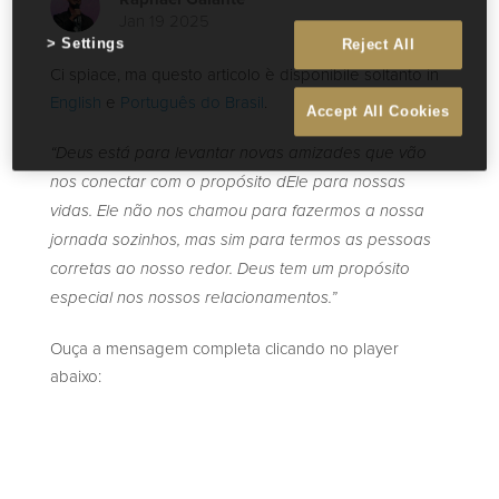
Jan 19 2025
Settings
Reject All
Ci spiace, ma questo articolo è disponibile soltanto in
English
e
Português do Brasil
.
Accept All Cookies
“Deus está para levantar novas amizades que vão
nos conectar com o propósito dEle para nossas
vidas. Ele não nos chamou para fazermos a nossa
jornada sozinhos, mas sim para termos as pessoas
corretas ao nosso redor. Deus tem um propósito
especial nos nossos relacionamentos.”
Ouça a mensagem completa clicando no player
abaixo: