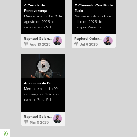
A Corrida da
O Chamado Que Muda
Perseverança
Tudo
Mensagem do dia 10 de
Mensagem do dia 6 de
agosto de 2025 no
julho de 2025 do
campus Zona Sul.
campus Zona Sul.
Raphael Galante
Raphael Galante
Aug 10 2025
Jul 6 2025
A Loucura da Fé
Mensagem do dia 09
de março de 2025 no
campus Zona Sul.
Raphael Galante
Mar 9 2025