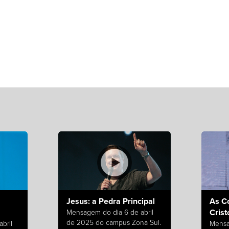
Jesus: a Pedra Principal
As C
Crist
Mensagem do dia 6 de abril
de 2025 do campus Zona Sul.
bril
Mensa