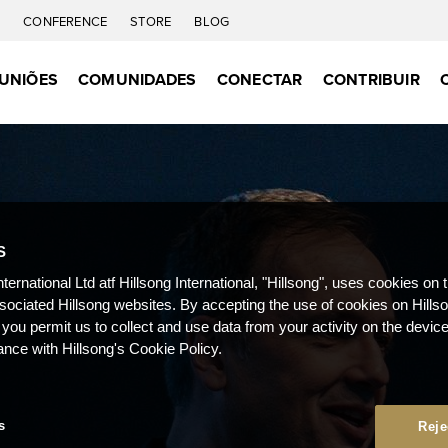
C
CONFERENCE
STORE
BLOG
UNIÕES
COMUNIDADES
CONECTAR
CONTRIBUIR
S
nternational Ltd atf Hillsong International, "Hillsong", uses cookies on 
ssociated Hillsong websites. By accepting the use of cookies on Hills
 you permit us to collect and use data from your activity on the devi
ance with Hillsong's Cookie Policy.
s
Reje