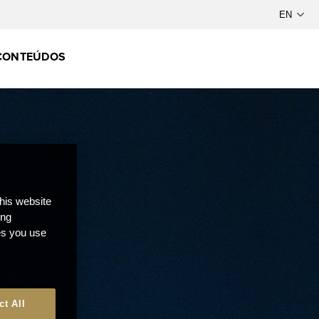
CONTEÚDOS
this website
ong
ces you use
ct All