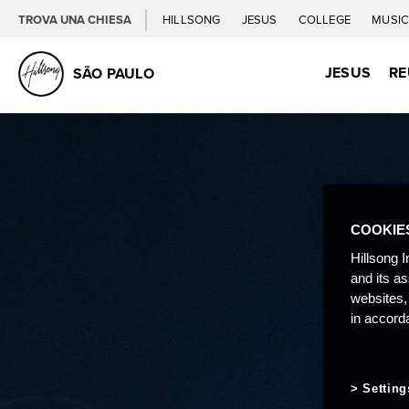
TROVA UNA CHIESA
HILLSONG
JESUS
COLLEGE
MUSI
JESUS
RE
SÃO PAULO
COOKIE
Hillsong I
and its a
websites,
in accord
Setting