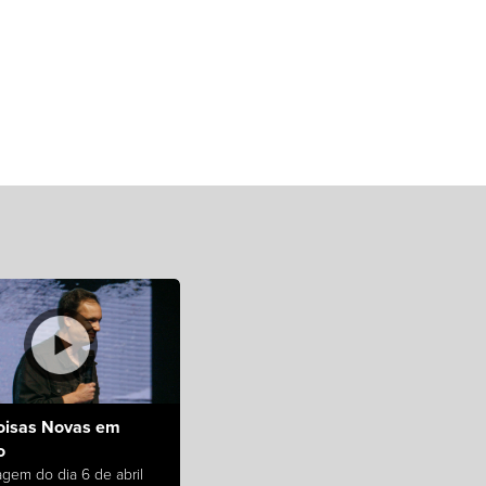
oisas Novas em
o
gem do dia 6 de abril