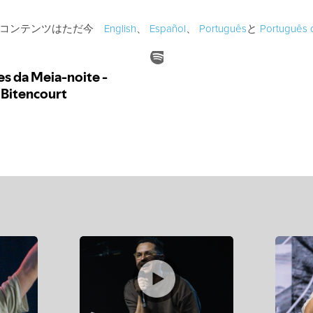
のコンテンツはただ今
English
、
Español
、
Português
と
Português d