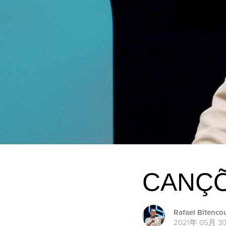
CANÇÕ
Rafael Bitenco
2021年 05月 3