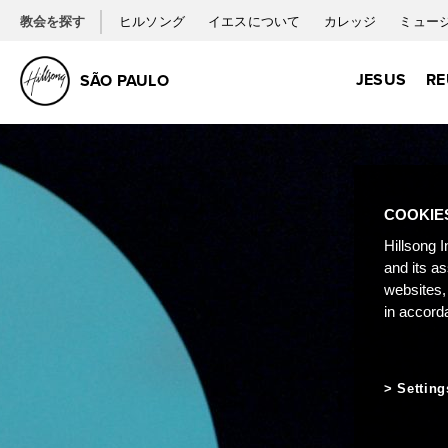
教会を探す
ヒルソング
イエスについて
カレッジ
ミュー
JESUS
RE
SÃO PAULO
COOKIE
Hillsong I
and its a
websites,
in accord
Setting