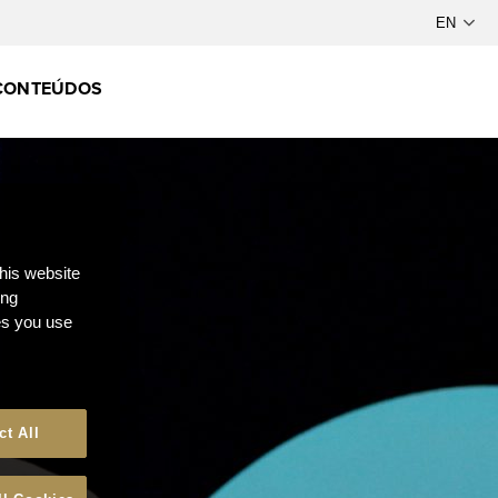
CONTEÚDOS
this website
ong
ces you use
ct All