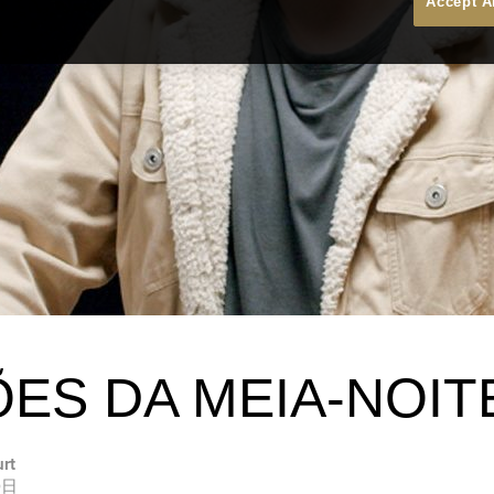
Accept A
ES DA MEIA-NOIT
urt
0日