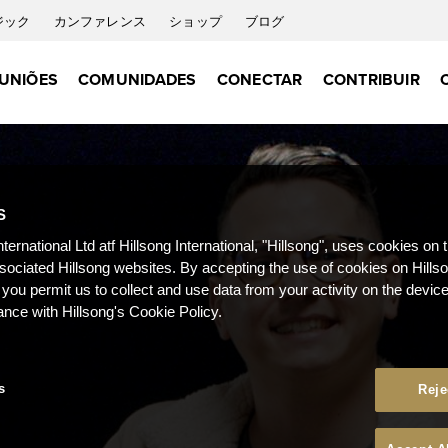
ジック
カンファレンス
ショップ
ブログ
UNIÕES
COMUNIDADES
CONECTAR
CONTRIBUIR
S
nternational Ltd atf Hillsong International, "Hillsong", uses cookies on 
ssociated Hillsong websites. By accepting the use of cookies on Hills
 you permit us to collect and use data from your activity on the devi
ance with Hillsong's Cookie Policy.
s
Reje