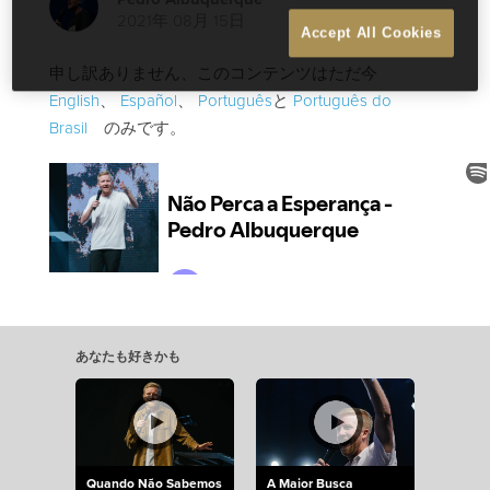
2021年 08月 15日
Accept All Cookies
申し訳ありません、このコンテンツはただ今
English
、
Español
、
Português
と
Português do
Brasil
のみです。
あなたも好きかも
Quando Não Sabemos
A Maior Busca