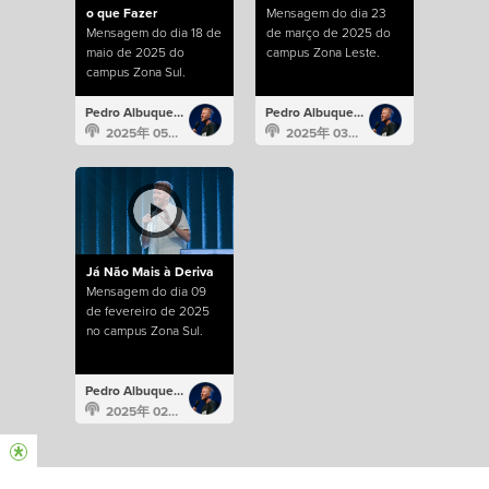
o que Fazer
Mensagem do dia 23
Mensagem do dia 18 de
de março de 2025 do
maio de 2025 do
campus Zona Leste.
campus Zona Sul.
Pedro Albuquerque
Pedro Albuquerque
2025年 05月 18日
2025年 03月 23日
Já Não Mais à Deriva
Mensagem do dia 09
de fevereiro de 2025
no campus Zona Sul.
Pedro Albuquerque
2025年 02月 9日