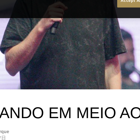
Accept A
ANDO EM MEIO A
rque
27日