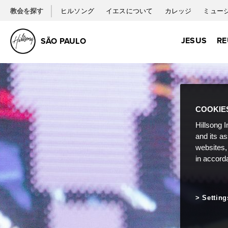
教会を探す
ヒルソング
イエスについて
カレッジ
ミュー
JESUS
RE
SÃO PAULO
COOKIE
Hillsong I
and its a
websites,
in accord
Setting