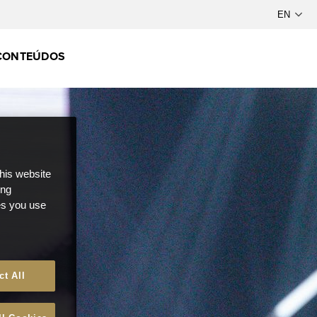
CONTEÚDOS
this website
ong
ces you use
ct All