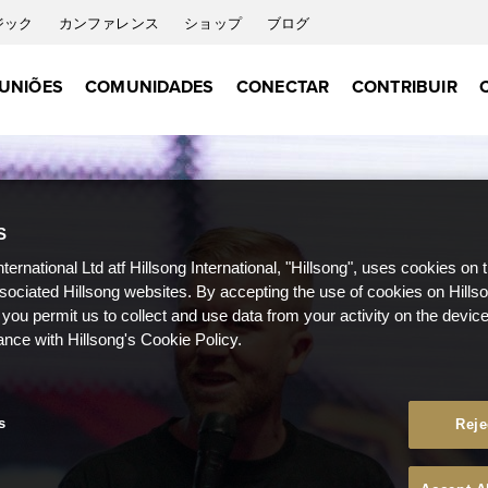
ジック
カンファレンス
ショップ
ブログ
UNIÕES
COMUNIDADES
CONECTAR
CONTRIBUIR
S
nternational Ltd atf Hillsong International, "Hillsong", uses cookies on 
ssociated Hillsong websites. By accepting the use of cookies on Hills
 you permit us to collect and use data from your activity on the devi
ance with Hillsong's Cookie Policy.
s
Reje