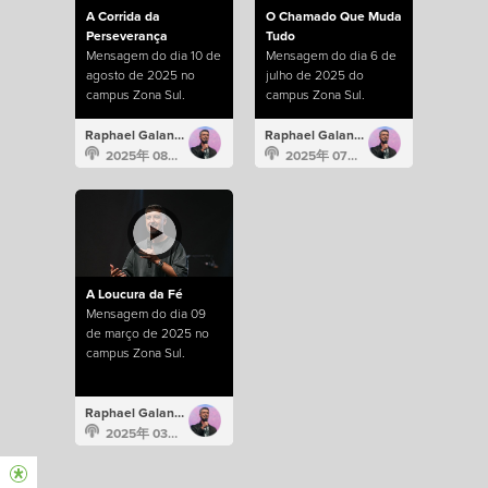
A Corrida da
O Chamado Que Muda
Perseverança
Tudo
Mensagem do dia 10 de
Mensagem do dia 6 de
agosto de 2025 no
julho de 2025 do
campus Zona Sul.
campus Zona Sul.
Raphael Galante
Raphael Galante
2025年 08月 10日
2025年 07月 6日
A Loucura da Fé
Mensagem do dia 09
de março de 2025 no
campus Zona Sul.
Raphael Galante
2025年 03月 9日