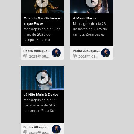
Quando Não Sabemos
A Maior Busca
o que Fazer
Mensagem do dia 23
Mensagem do dia 18 de
de março de 2025 do
maio de 2025 do
campus Zona Leste.
campus Zona Sul.
Pedro Albuquerque
Pedro Albuquerque
2025年 05月 18日
2025年 03月 23日
Já Não Mais à Deriva
Mensagem do dia 09
de fevereiro de 2025
no campus Zona Sul.
Pedro Albuquerque
2025年 02月 9日