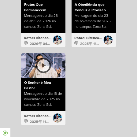
Frutos Que
A Obediência que
Permanecem
Conduz à Provisão
Mensagem do dia 26
Mensagem do dia 23
de abril de 2026 no
de novembro de 2025
campus Zona Sul.
no campus Zona Sul.
Rafael Bitencourt
Rafael Bitencourt
2026年 04月 26日
2025年 11月 23日
O Senhor é Meu
Pastor
Mensagem do dia 16 de
novembro de 2025 no
campus Zona Sul.
Rafael Bitencourt
2025年 11月 16日