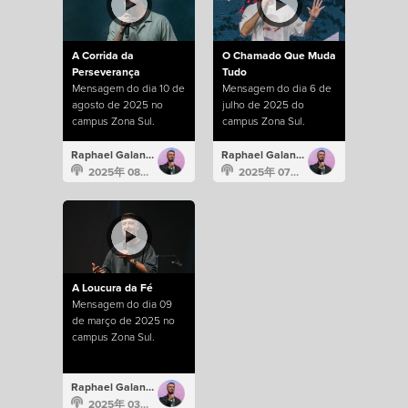
A Corrida da
O Chamado Que Muda
Perseverança
Tudo
Mensagem do dia 10 de
Mensagem do dia 6 de
agosto de 2025 no
julho de 2025 do
campus Zona Sul.
campus Zona Sul.
Raphael Galante
Raphael Galante
2025年 08月 10日
2025年 07月 6日
A Loucura da Fé
Mensagem do dia 09
de março de 2025 no
campus Zona Sul.
Raphael Galante
2025年 03月 9日