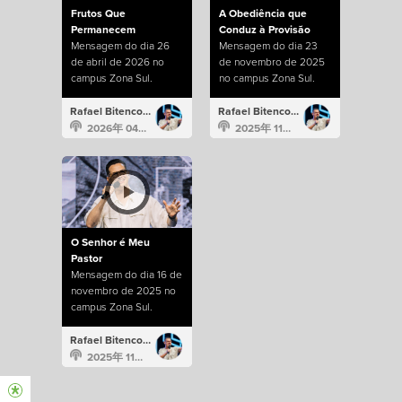
Frutos Que
A Obediência que
Permanecem
Conduz à Provisão
Mensagem do dia 26
Mensagem do dia 23
de abril de 2026 no
de novembro de 2025
campus Zona Sul.
no campus Zona Sul.
Rafael Bitencourt
Rafael Bitencourt
2026年 04月 26日
2025年 11月 23日
O Senhor é Meu
Pastor
Mensagem do dia 16 de
novembro de 2025 no
campus Zona Sul.
Rafael Bitencourt
2025年 11月 16日