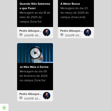
Quando Não Sabemos
A Maior Busca
o que Fazer
Mensagem do dia 23
Mensagem do dia 18 de
de março de 2025 do
maio de 2025 do
campus Zona Leste.
campus Zona Sul.
Pedro Albuquerque
Pedro Albuquerque
2025年 05月 18日
2025年 03月 23日
Já Não Mais à Deriva
Mensagem do dia 09
de fevereiro de 2025
no campus Zona Sul.
Pedro Albuquerque
2025年 02月 9日